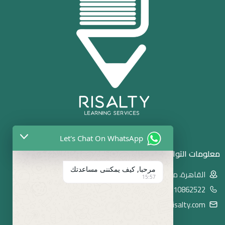
Let's Chat On WhatsApp
معلومات التواصل
مرحبا, كيف يمكننى مساعدتك
القاهرة، مصر
15:57
01010862522
order@reisalty.com