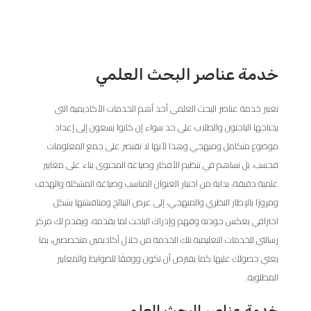
خدمة عناصر البحث العلمي
تعتبر خدمة عناصر البحث العلمي أحد أهم الخدمات الأكاديمية التي
يحتاجها الباحثون والطلاب على حد سواء إن كانوا يسعون إلى إعداد
موضوع متكامل ومنهجي وهذا لأنها لا تقتصر على جمع المعلومات
فحسب، بل تساهم في تنظيم الأفكار وصياغة المحتوى بناء على معايير
علمية دقيقة، بداية من اختيار العنوان المناسب وصياغة المشكلة والهدف
ومرورًا بالإطار النظري والمنهجي، إلى عرض النتائج ومناقشتها بشكل
احترافي يعكس جودته وفهم وإدراك الباحث لما يقدمه، ويقدم لك مركز
رسالتي للخدمات التعليمية تلك الخدمة من خلال أكاديمين متخصصين، بما
يعني حصولك عليها كما يفترض أن تكون ووفقًا للضوابط والمعايير
المطلوبة.
خدمة عناصر البحث العلمي