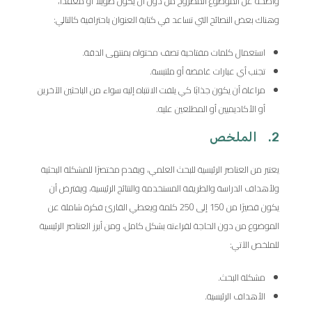
واضحة عن الموضوع المطروح من دون أن يكون طويلًا أو معقدًا،
وهناك بعض النصائح التي تساعد في كتابة العنوان باحترافية كالتالي:
استعمال كلمات مفتاحية تصف محتواه بمنتهى الدقة.
تجنب أي عبارات غامضة أو ملتبسة.
مراعاة أن يكون جذابًا كي يلفت الانتباه إليه سواء من الباحثين الآخرين
أو الأكاديميين أو المطلعين عليه.
2. الملخص
يعتبر من العناصر الرئيسية للبحث العلمي، ويقدم مختصرًا للمشكلة البحثية
ولأهداف الدراسة والطريقة المستخدمة والنتائج الرئيسية، ويفترض أن
يكون قصيرًا من 150 إلى 250 كلمة ويعطي القارئ فكرة شاملة عن
الموضوع من دون الحاجة لقراءته بشكل كامل، ومن أبرز العناصر الرئيسية
للملخص الآتي:
مشكلة البحث.
الأهداف الرئيسية.