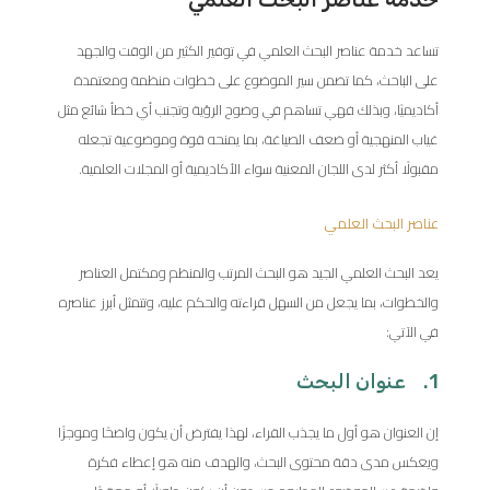
تساعد خدمة عناصر البحث العلمي في توفير الكثير من الوقت والجهد
على الباحث، كما تضمن سير الموضوع على خطوات منظمة ومعتمدة
أكاديميًا، وبذلك فهي تساهم في وضوح الرؤية وتجنب أي خطأ شائع مثل
غياب المنهجية أو ضعف الصياغة، بما يمنحه قوة وموضوعية تجعله
مقبولًا أكثر لدى اللجان المعنية سواء الأكاديمية أو المجلات العلمية.
عناصر البحث العلمي
يعد البحث العلمي الجيد هو البحث المرتب والمنظم ومكتمل العناصر
والخطوات، بما يجعل من السهل قراءته والحكم عليه، وتتمثل أبرز عناصره
في الآتي:
1. عنوان البحث
إن العنوان هو أول ما يجذب القراء، لهذا يفترض أن يكون واضحًا وموجزًا
ويعكس مدى دقة محتوى البحث، والهدف منه هو إعطاء فكرة