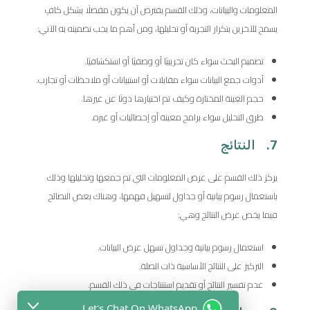
المعلومات والبيانات، وذلك القسم يفترض أن يكون مفصلًا بشكل كافٍ
يسمح للآخرين بتكرار التجربة أو تحليلها، ومن أهم ما يجب تضمينه به الآتي:
تصميم البحث سواء كان تجريبيًا أو وصفيًا أو استكشافيًا.
أدوات جمع البيانات سواء مقابلات أو استبيانات أو ملاحظات أو تجارب.
حجم العينة المختارة وكيف تم اختيارها دونًا عن غيرها.
طرق التحليل سواء برامج معينة أو إحصائيات أو غيره.
7. النتائج
يركز ذلك القسم على عرض المعلومات التي تم جمعها وتحليلها وذلك
باستعمال رسوم بيانية أو جداول لتسهيل فهمها، وهناك بعض النصائح
فيما يخص عرض النتائج وهي:
استعمال رسوم بيانية وجداول تسهل عرض البيانات.
التركيز على النتائج الأساسية ذات الصلة.
عدم تفسير النتائج أو تقديم استنتاجات في ذلك القسم.
Let's Chat On WhatsApp