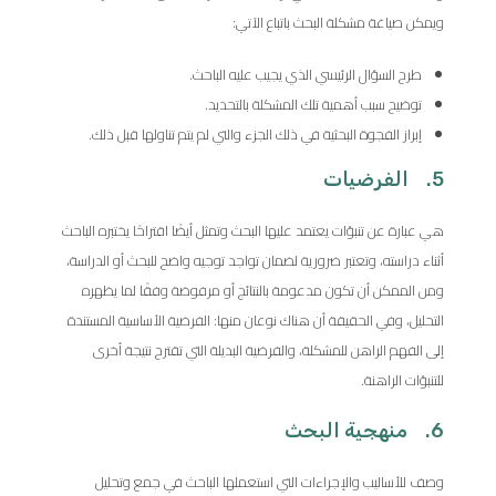
ويمكن صياغة مشكلة البحث باتباع الآتي:
طرح السؤال الرئيسي الذي يجيب عليه الباحث.
توضيح سبب أهمية تلك المشكلة بالتحديد.
إبراز الفجوة البحثية في ذلك الجزء والتي لم يتم تناولها قبل ذلك.
5. الفرضيات
هي عبارة عن تنبؤات يعتمد عليها البحث وتمثل أيضًا اقتراحًا يختبره الباحث
أثناء دراسته، وتعتبر ضرورية لضمان تواجد توجيه واضح للبحث أو الدراسة،
ومن الممكن أن تكون مدعومة بالنتائج أو مرفوضة وفقًا لما يظهره
التحليل، وفي الحقيقة أن هناك نوعان منها: الفرضية الأساسية المستندة
إلى الفهم الراهن للمشكلة، والفرضية البديلة التي تقترح نتيجة أخرى
للتنبؤات الراهنة.
6. منهجية البحث
وصف للأساليب والإجراءات التي استعملها الباحث في جمع وتحليل