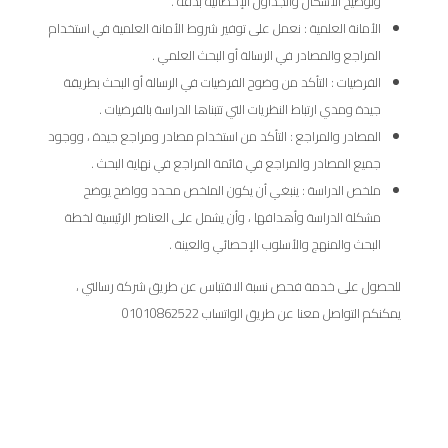
وتوضيح الأشكال والجداول الإحصائية بدقة .
الأمانة العلمية : نعمل على توفير شروط الأمانة العلمية في استخدام
المراجع والمصادر في الرسالة أو البحث العلمي .
الفرضيات : التأكد من وضوح الفرضيات في الرسالة أو البحث بطريقة
جيدة ومدي ارتباط النظريات التي تتبناها الدراسة بالفرضيات .
المصادر والمراجع : التأكد من استخدام مصادر ومراجع جيدة ، ووجود
جميع المصادر والمراجع في قائمة المراجع في نهاية البحث .
ملخص الدراسة : ينبغي أن يكون الملخص محدد وواضح يوضح
مشكلة الدراسة وأهدافها ، وأن يشمل على العناصر الرئيسية لخطة
البحث والمنهج والأسلوب الإحصائي والعينة .
للحصول على خدمة فحص نسبة الاقتباس عن طريق شركة رسالتي ،
يمكنكم التواصل معنا عن طريق الواتساب 01010862522