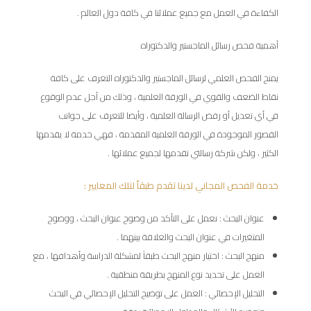
الكفاءة في العمل مع جميع عملائنا في كافة دول العالم .
أهمية فحص رسائل الماجستير والدكتوراه
يمنح الفحص العلمي لرسائل الماجستير والدكتوراه التعرف على كافة
نقاط الضعف والقوي في الورقة العلمية ، وذلك من أجل عدم الوقوع
في أي تعديل أو رفض الرسالة العلمية ، وأيضا للتعرف على جوانب
القصور الموجودة في الورقة العلمية المقدمة ، فهي خدمة لا يقدمها
الكثير ، ولكن شركة رسالتي تقدمها لجميع عملائها .
خدمة الفحص المجاني لدينا تقدم طبقاً لتلك المعايير :
عنوان البحث : نعمل على التأكد من وضوح عنوان البحث ، ووضوح
المتغيرات في عنوان البحث والعلاقة بينهما .
منهج البحث : اختيار منهج البحث طبقاً لمشكلة الدراسة وأهدافها ، مع
العمل على تحديد نوع المنهج بطريقة منطقية .
التحليل الإحصائي : العمل على توضيح التحليل الإحصائي في البحث