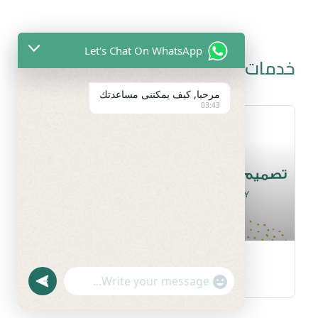
Let's Chat On WhatsApp
خدمات أخرى
مرحبا, كيف يمكننى مساعدتك
03:43
خدمة تصميم الإنفوجرافيك
U
"
N
WhatsApp Message
+
D
E
C