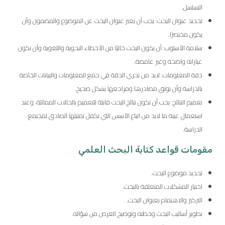
التسلسل.
تحديد عنوان البحث: يجب أن يعبر عنوان البحث عن الموضوع والمضمون وأن
يكون مختصرًا.
سلامة الأسلوب: أن يكون البحث خاليًا من الأخطاء النحوية واللغوية وأن تكون
عباراته واضحة وغير غامضة.
دقة المعلومات: لابد من تحري الدقة في جمع المعلومات والبيانات الخاصة
بالدراسة وأن توثق مصادرها ومراجعها بشكل صحيح.
تعميم النتائج: يجب أن تكون نتائج البحث قابلة للتعميم بالحالات المماثلة، وعند
استعمال عينة ما لابد من اتباع الأسس التي تكفل تمثيلها الصادق لمجتمع
الدراسة.
مقومات قواعد كتابة البحث العلمي
تحديد موضوع البحث.
اختيار المشكلات المتعلقة بالبحث.
التركيز والاهتمام بعنوان البحث.
تطوير أساليب البحث وخطته وتوضيح الغرض من سؤاله.