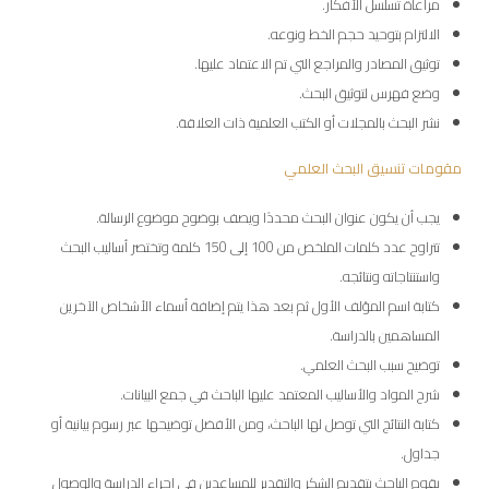
مراعاة تسلسل الأفكار.
الالتزام بتوحيد حجم الخط ونوعه.
توثيق المصادر والمراجع التي تم الاعتماد عليها.
وضع فهرس لتوثيق البحث.
نشر البحث بالمجلات أو الكتب العلمية ذات العلاقة.
مقومات تنسيق البحث العلمي
يجب أن يكون عنوان البحث محددًا ويصف بوضوح موضوع الرسالة.
تتراوح عدد كلمات الملخص من 100 إلى 150 كلمة وتختصر أساليب البحث
واستنتاجاته ونتائجه.
كتابة اسم المؤلف الأول ثم بعد هذا يتم إضافة أسماء الأشخاص الآخرين
المساهمين بالدراسة.
توضيح سبب البحث العلمي.
شرح المواد والأساليب المعتمد عليها الباحث في جمع البيانات.
كتابة النتائج التي توصل لها الباحث، ومن الأفضل توضيحها عبر رسوم بيانية أو
جداول.
يقوم الباحث بتقديم الشكر والتقدير للمساعدين في إجراء الدراسة والوصول