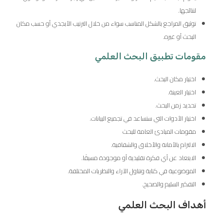
لنتائجها.
توثيق المراجع بالشكل المناسب سواء من خلال الترتيب الأبجدي أو حسب مكان
البحث أو غيره.
مقومات تطبيق البحث العلمي
اختيار مكان البحث.
اختيار العينة.
تحديد زمن البحث.
اختيار الأدوات التي ستساعد في تجميع البيانات.
مقومات المبادئ العامة للبحث
الالتزام بالأمانة والأخلاق والشفافية.
الابتعاد عن أي فكرة تقليدية أو موجودة مسبقًا.
الموضوعية في كتابة وتناول الآراء والنظريات المختلفة.
التفكير السليم والصحيح.
أهداف البحث العلمي