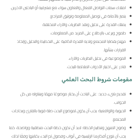
امتلاك سمات التواصل الفعال والتعاون سواء مع مشرفيه أو الباحثين الآخرين.
يتميز بالأمانة في توصيل المعلومة وتوثيق المراجع.
يمتلك القدرة على تحليل ونقد النظريات والآراء المختلفة.
طموح ويرغب بالإطلاع على المزيد من المعلومات.
مهتم بقضايا المجتمع ولديه القدرة الكافية على التخطيط والتحليل وإتخاذ
القرارات بشأنها.
الموضوعية في تحليل النظريات والآراء.
قادر على اختيار الأدوات الملائمة للبحث.
مقومات شروط البحث العلمي
تقديم شيء جديد: على الباحث أن يختار موضوعًا مهمًا ويتناوله من كل
الجوانب.
الحيوية والواقعية: يجب أن يكون لموضوع البحث صلة قوية بالقارئ وبحاجات
المجتمع.
وضوح المنهج وتنظيم الخطة: لابد أن تكون خطة البحث منطقية وواضحة، كما
يجب أن تتوزع أفكارها الرئيسية في أبواب وفصول ثم البدء بكتابتها وفقًا لذلك