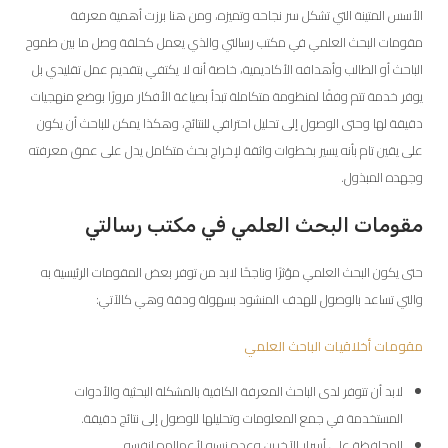
الأسس المتينة التي تشكل سر نجاحه وتميزه، ومن هنا برزت أهمية معرفة
مقومات البحث العلمي في مكتب رسالتي والذي يعمل كحلقة وصل ما بين طموح
الباحث أو الطالب وأهدافه الأكاديمية، خاصة أنه لا يكتفي بتقديم عمل تقليدي بل
يوفر خدمة تتم وفقًا لمنظومة متكاملة تبدأ بصياغة الأفكار مرورًا بوضع منهجيات
دقيقة لها وحتى الوصول إلى تحليل احترافي للنتائج، وهكذا يمكن للباحث أن يكون
على يقين تام بأنه يسير بخطوات واثقة لإخراج بحث متكامل يدل على عمق معرفته
وجهده المبذول.
مقومات البحث العلمي في مكتب رسالتي
حتى يكون البحث العلمي مؤثرًا وناجحًا لابد من توفر بعض المقومات الرئيسية به
والتي تساعد بالوصول للهدف المنشود بسهولة ودقة وهي كالآتي:
مقومات أخلاقيات الباحث العلمي
لابد أن تتوفر لدى الباحث المعرفة الكافية بالمشكلة البحثية والأدوات
المستخدمة في جمع المعلومات وتحليلها للوصول إلى نتائج دقيقة.
المحافظة على أسرار الآخرين وعدم نسبه لأعمالهم لنفسه.