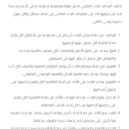
تختلف أهداف البحث العلمي ما بين تنبؤية وتفسيرية وغيرها، وعلى الرغم من هذا
لابد من تدوينها بناءً على مقومات البحث العلمي في مكتب رسالتي والتي سبق
ذكرها وهي كالتالي:
الوصف: من خلاله يمكن للباحث أن يصل إلى مجموعة من الحقائق التي تؤكد
صحة النظرية التي يعمل عليها أو تنفيها.
التنبؤ: يساعد على تصور الأمور والمتغيرات التي ستصيب ظاهرة محددة
والعوامل التي يحتمل أن تؤثر عليها في المستقبل.
التفسير: من خلاله يستطيع الباحث أن يوضح الظواهر العلمية والأسباب التي أدت
إليها، وهناك نوعان منه التفسير البحثي والتفسير التوضيحي التطبيقي.
التقويم: يساعد الباحث في التأكد من قدرة الظاهرة التي يقوم بدراستها على
تحقيق أهدافها.
الدحض: يقوم الباحث عبر ذلك الهدف بالتأكد من صحة الظاهرة التي يعمل
على دراستها أو نفيها من خلال إجراء التجارب المختلفة.
التثبت: هو التأكد من صحة أبحاث أخرى تولاها آخرون، وذلك عبر إجراء التجربة
مرة أخرى على مجتمع جديد وعينة جديدة بظروف مختلفة.
التحكم والضبط: يقوم الباحث بالتأكد من صحة الظاهرة ثم يستخدم مجموعة