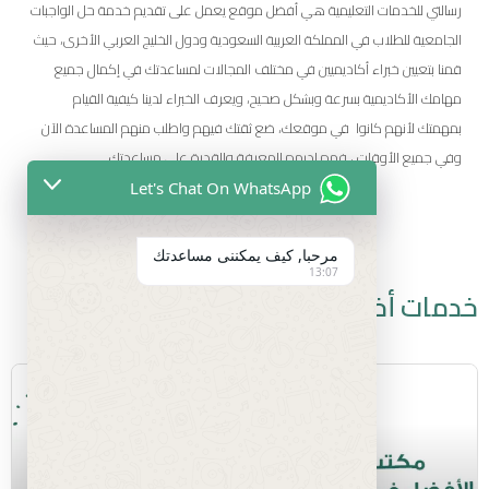
رسالتي للخدمات التعليمية هي أفضل موقع يعمل على تقديم خدمة حل الواجبات
الجامعية للطلاب في المملكة العربية السعودية ودول الخليج العربي الأخرى، حيث
قمنا بتعيين خبراء أكاديميين في مختلف المجالات لمساعدتك في إكمال جميع
مهامك الأكاديمية بسرعة وبشكل صحيح، ويعرف الخبراء لدينا كيفية القيام
بمهمتك لأنهم كانوا في موقعك، ضع ثقتك فيهم واطلب منهم المساعدة الآن
وفي جميع الأوقات ، فهم لديهم المعرفة والقدرة على مساعدتك .
Let's Chat On WhatsApp
مرحبا, كيف يمكننى مساعدتك
13:07
خدمات أخرى