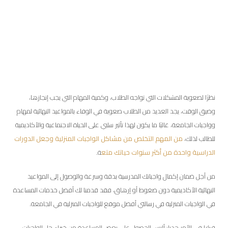
نظرًا لصعوبة المشكلات التي تواجه الطلاب، وكمية المهام التي يجب إنجازها،
وضيق الوقت، يجد العديد من الطلاب صعوبة في الوفاء بالمواعيد النهائية لمهام
وواجبات الجامعة، غالبًا ما يكون لهذا تأثير سلبي على الحياة الاجتماعية والأكاديمية
للطالب لذلك،
من المهم التخلص من مشاكل الواجبات المنزلية وجعل الدورات
الدراسية واحدة من أكثر سنوات حياتك متع
ة.
من أجل ضمان إكمال واجباتك المدرسية بدقة وسرعة والوصول إلى المواعيد
النهائية الأكاديمية دون ضغوط أو إرهاق، فقد قدمنا ​​لك أفضل خدمات المساعدة
في الواجبات المنزلية في رسالتي أفضل موقع للواجبات المنزلية في الجامعة.
فكرا في الأمر جديا: أليس الحصول على بعض المساعدة من خبراء حل الواجبات