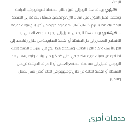
الباحث.
– التنبؤي:
يهدف هذا النوع إلى التنبؤ بالنتائج المحتملة للموضوع قيد الدراسة،
ويعتمد التحليل التنبؤي على البيانات التي تم تلخيصها مسبقًا بالإضافة إلى النمذجة
الإحصائية، مما يستلزم اكتساب أساليب قوية ومتطورة من أجل إنتاج تنبؤات دقيقة.
– الإرشادي:
يهدف هذا النوع من التحليل إلى توجيه المجتمع العلمي أو
الأشخاص المعنيين إلى حل المشكلة أو القضية المطروحة من خلال إرشادهم إلى
الحل الأنسب واتخاذ القرار الصائب، وتستخدم هذا النوع في الشركات الكبيرة وذلك
لما لديه من تقنيات قوية تساهم في تحليل كم كبير من البيانات وأيضا يسعى هذا
النوع من التحليل إلى مساعدة المجتمع العلمي أو الأطراف المهتمة في حل
المشكلة أو القضية الحالية من خلال توجيههم في اتجاه أفضل مسار للعمل
والاختيار.
خدمات أخرى