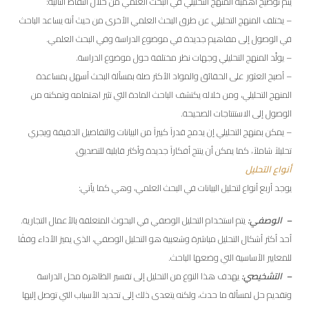
يتم توضيح أهمية المنهج التحليلي في البحث العلمي من خلال النقاط التالية:
– يختلف المنهج التحليلي عن طرق البحث العلمي الأخرى من حيث أنه يساعد الباحث
في الوصول إلى مفاهيم جديدة في موضوع الدراسة وفي البحث العلمي.
– يولّد المنهج التحليلي وجهات نظر مختلفة حول موضوع الدراسة.
– أصبح العثور على الحقائق والمواد الأكثر صلة بمسألة البحث أسهل بمساعدة
المنهج التحليلي، ومن خلاله يكتشف الباحث المادة التي تثير اهتمامه وتمكنه من
الوصول إلى الاستنتاجات الصحيحة.
– يمكن بمنهج التحليلي إن يدمج قدراً كبيراً من البيانات والتفاصيل الدقيقة ويجري
تحليلاً شاملاً، كما يمكن أن ينتج أفكاراً جديدة وأكثر قابلية للتصديق.
أنواع التحليل
يوجد أربع أنواع لتحليل البيانات في البحث العلمي، وهي كما يأتي:
– الوصفي:
يتم استخدام التحليل الوصفي في البحوث المتعلقة بالأعمال التجارية.
أحد أكثر أشكال التحليل مباشرة وشعبية هو التحليل الوصفي، الذي يميز الأداء وفقًا
للمعايير الأساسية التي وضعها الباحث.
– التشخيصي:
يهدف هذا النوع من التحليل إلى تفسير الظاهرة محل الدراسة
وتقديم حل لمسألة ما حدث، ولكنه يتعدى ذلك إلى تحديد الأسباب التي توصل إليها