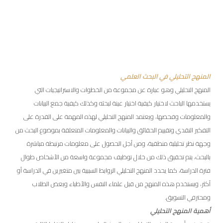
المنهج التحليلي في البحث العلمي
المنهج التحليلي وهو عبارة عن مجموعة من الخطوات والاستراتيجيات التي
يستخدمها الباحث لاختيار كيفية اختيار عينة لبحثه وكذلك كيفية جمع البيانات
والمعلومات وفحصها، ويعتمد المنهج التحليلي لهذه المهمة على القدرة على
التفكير النقدي وتقييم الحقائق والبيانات والمعلومات المتعلقة بموضوع البحث من
وجهة نظر تحليلية منطقية، ومن أجل الحصول على معلومات مرتبطة مباشرة
بالبحث، يتم تحقيق ذلك من خلال توظيف مجموعة واسعة من الأشخاص طوال
فترة الدراسة، كما يحدد المنهج التحليلي الروابط السببية بين متغيرين في الدراسة أو
أكثر، ويستخدم هذه المنهج من قبل علماء النفس والأطباء وبعض الطلاب
ومحترفي التسويق.
أهمية المنهج التحليلي