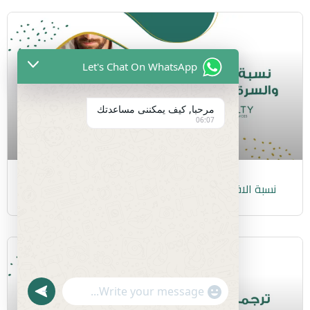
Let's Chat On WhatsApp
مرحبا, كيف يمكننى مساعدتك
06:07
نسبة الاقتباس و السرقة العلميةوكيف يمكن فحصها؟
U
"
N
WhatsApp Message
+
D